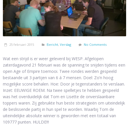
25 februari 2015
Bericht
,
Verslag
No Comments
Wat een strijd is er weer geleverd bij WESP. Afgelopen
zaterdagavond 21 februari was de spanning te snijden tijdens een
open Age of Empire toernooi. Twee rondes werden gespeeld
bestaande uit 3 partijen van 6 á 7 mensen. Doel: Zo’n hoog
mogelijke score behalen. Hoe: Door je tegenstanders te verslaan.
Inzet: EEUWIGE ROEM. Na twee spelletjes te hebben gespeeld
was het overduidelijk dat Tom en Lisette de onverslaanbare
toppers waren. Zij gebruikte hun beste strategieën om uiteindelijk
de beslissende partij in hun spel te worden. Waarbij Tom de
uiteindelijke absolute winner is geworden met een totaal van
109777 punten. HULDE!!!