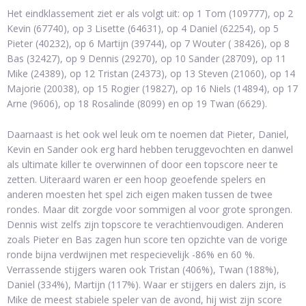
Het eindklassement ziet er als volgt uit: op 1 Tom (109777), op 2
Kevin (67740), op 3 Lisette (64631), op 4 Daniel (62254), op 5
Pieter (40232), op 6 Martijn (39744), op 7 Wouter ( 38426), op 8
Bas (32427), op 9 Dennis (29270), op 10 Sander (28709), op 11
Mike (24389), op 12 Tristan (24373), op 13 Steven (21060), op 14
Majorie (20038), op 15 Rogier (19827), op 16 Niels (14894), op 17
Arne (9606), op 18 Rosalinde (8099) en op 19 Twan (6629).
Daarnaast is het ook wel leuk om te noemen dat Pieter, Daniel,
Kevin en Sander ook erg hard hebben teruggevochten en danwel
als ultimate killer te overwinnen of door een topscore neer te
zetten. Uiteraard waren er een hoop geoefende spelers en
anderen moesten het spel zich eigen maken tussen de twee
rondes. Maar dit zorgde voor sommigen al voor grote sprongen.
Dennis wist zelfs zijn topscore te verachtienvoudigen. Anderen
zoals Pieter en Bas zagen hun score ten opzichte van de vorige
ronde bijna verdwijnen met respecievelijk -86% en 60 %.
Verrassende stijgers waren ook Tristan (406%), Twan (188%),
Daniel (334%), Martijn (117%). Waar er stijgers en dalers zijn, is
Mike de meest stabiele speler van de avond, hij wist zijn score