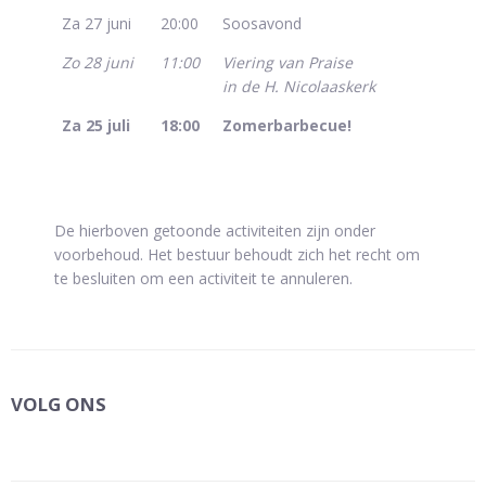
Za 27 juni
20:00
Soosavond
Zo 28 juni
11:00
Viering van Praise
in de H. Nicolaaskerk
Za 25 juli
18:00
Zomerbarbecue!
De hierboven getoonde activiteiten zijn onder
voorbehoud. Het bestuur behoudt zich het recht om
te besluiten om een activiteit te annuleren.
VOLG ONS