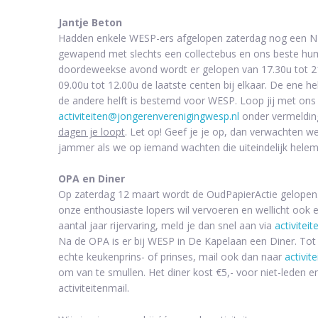
Jantje Beton
Hadden enkele WESP-ers afgelopen zaterdag nog een NE
gewapend met slechts een collectebus en ons beste hume
doordeweekse avond wordt er gelopen van 17.30u tot 21
09.00u tot 12.00u de laatste centen bij elkaar. De ene 
de andere helft is bestemd voor WESP. Loop jij met ons
activiteiten@jongerenverenigingwesp.nl
onder vermeldin
dagen je loopt
. Let op! Geef je je op, dan verwachten 
jammer als we op iemand wachten die uiteindelijk helem
OPA en Diner
Op zaterdag 12 maart wordt de OudPapierActie gelopen.
onze enthousiaste lopers wil vervoeren en wellicht ook e
aantal jaar rijervaring, meld je dan snel aan via
activitei
Na de OPA is er bij WESP in De Kapelaan een Diner. Tot 
echte keukenprins- of prinses, mail ook dan naar
activit
om van te smullen. Het diner kost €5,- voor niet-leden 
activiteitenmail.