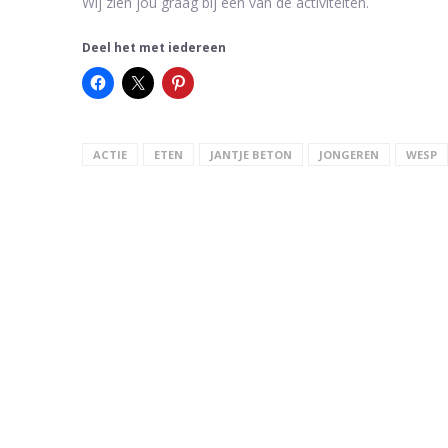
Wij zien jou graag bij één van de activiteiten.
Deel het met iedereen
ACTIE
ETEN
JANTJE BETON
JONGEREN
WESP