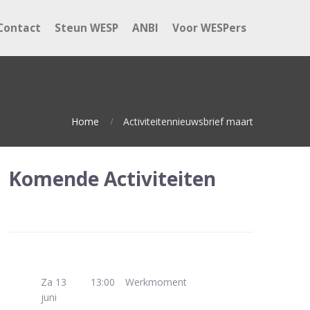
Contact
Steun WESP
ANBI
Voor WESPers
Home
Activiteitennieuwsbrief maart
Komende Activiteiten
Za 13
13:00
Werkmoment
juni