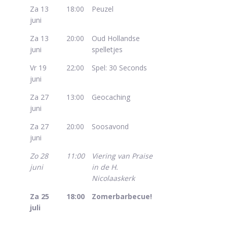
Za 13
18:00
Peuzel
juni
Za 13
20:00
Oud Hollandse
juni
spelletjes
Vr 19
22:00
Spel: 30 Seconds
juni
Za 27
13:00
Geocaching
juni
Za 27
20:00
Soosavond
juni
Zo 28
11:00
Viering van Praise
juni
in de H.
Nicolaaskerk
Za 25
18:00
Zomerbarbecue!
juli