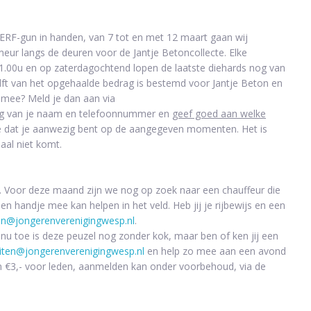
RF-gun in handen, van 7 tot en met 12 maart gaan wij
ur langs de deuren voor de Jantje Betoncollecte. Elke
.00u en op zaterdagochtend lopen de laatste diehards nog van
helft van het opgehaalde bedrag is bestemd voor Jantje Beton en
 mee? Meld je dan aan via
g van je naam en telefoonnummer en
geef goed aan welke
we dat je aanwezig bent op de aangegeven momenten. Het is
aal niet komt.
 Voor deze maand zijn we nog op zoek naar een chauffeur die
en handje mee kan helpen in het veld. Heb jij je rijbewijs en een
ten@jongerenverenigingwesp.nl
.
nu toe is deze peuzel nog zonder kok, maar ben of ken jij een
eiten@jongerenverenigingwesp.nl
en help zo mee aan een avond
en €3,- voor leden, aanmelden kan onder voorbehoud, via de