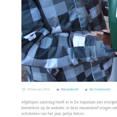
29 februari 2016
Nieuwsbrief
No Comments
Afgelopen zaterdag heeft er in De Kapelaan een energiek
binnenkort op de website. In deze nieuwsbrief vragen w
activiteiten van het jaar; Jantje Beton.