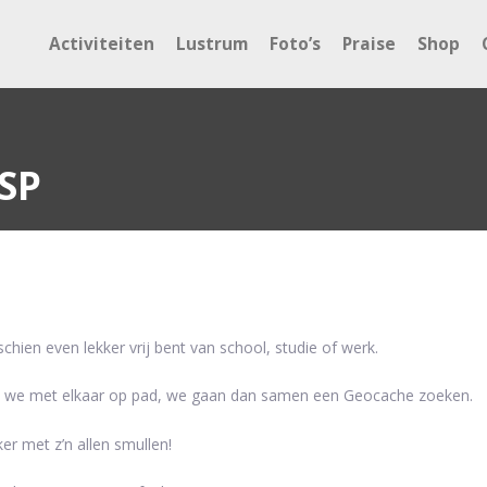
Activiteiten
Lustrum
Foto’s
Praise
Shop
ESP
hien even lekker vrij bent van school, studie of werk.
an we met elkaar op pad, we gaan dan samen een Geocache zoeken.
r met z’n allen smullen!