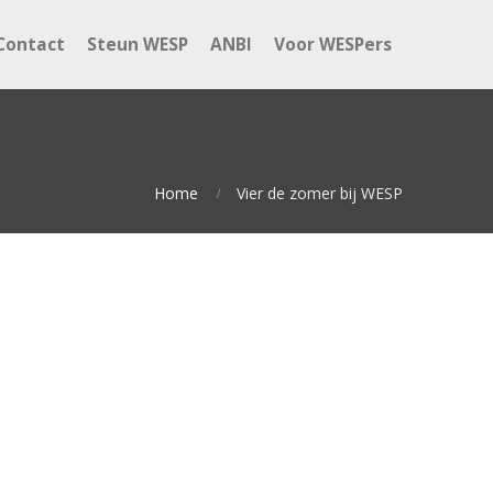
Contact
Steun WESP
ANBI
Voor WESPers
Home
Vier de zomer bij WESP