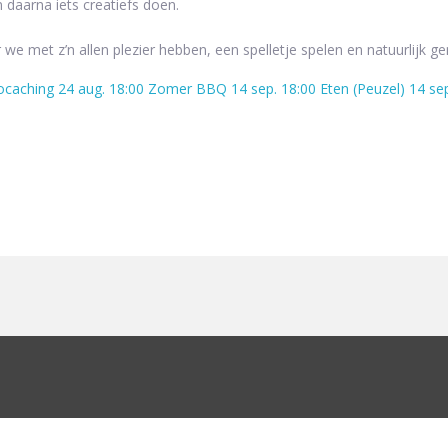
daarna iets creatiefs doen.
e met z’n allen plezier hebben, een spelletje spelen en natuurlijk g