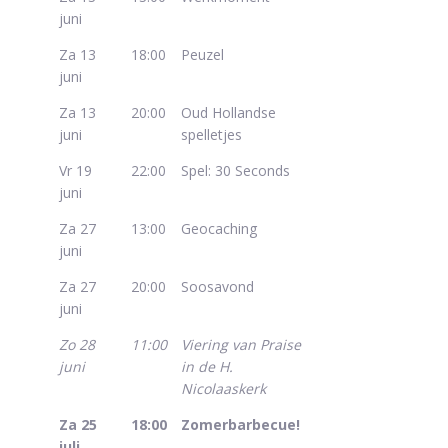
juni
Za 13
18:00
Peuzel
juni
Za 13
20:00
Oud Hollandse
juni
spelletjes
Vr 19
22:00
Spel: 30 Seconds
juni
Za 27
13:00
Geocaching
juni
Za 27
20:00
Soosavond
juni
Zo 28
11:00
Viering van Praise
juni
in de H.
Nicolaaskerk
Za 25
18:00
Zomerbarbecue!
juli