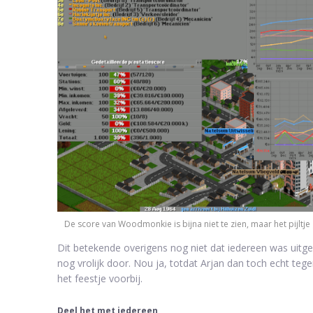
De score van Woodmonkie is bijna niet te zien, maar het pijltje
Dit betekende overigens nog niet dat iedereen was ui
nog vrolijk door. Nou ja, totdat Arjan dan toch echt teg
het feestje voorbij.
Deel het met iedereen