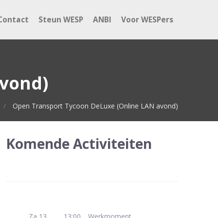
Contact
Steun WESP
ANBI
Voor WESPers
avond)
Open Transport Tycoon DeLuxe (Online LAN avond)
Komende Activiteiten
Za 13
13:00
Werkmoment