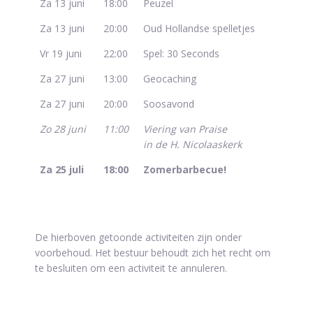
Za 13 juni
18:00
Peuzel
Za 13 juni
20:00
Oud Hollandse spelletjes
Vr 19 juni
22:00
Spel: 30 Seconds
Za 27 juni
13:00
Geocaching
Za 27 juni
20:00
Soosavond
Zo 28 juni
11:00
Viering van Praise
in de H. Nicolaaskerk
Za 25 juli
18:00
Zomerbarbecue!
De hierboven getoonde activiteiten zijn onder
voorbehoud. Het bestuur behoudt zich het recht om
te besluiten om een activiteit te annuleren.