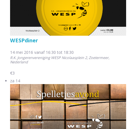
WESPdiner
14 mei 2016 vanaf 16:30
tot
18:30
R.K. Jongerenvereniging WESP
Nicolaasplein 2, Zoetermeer,
Nederland
€3
za
14