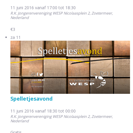
11 juni 2016 vanaf 17:00
tot
18:30
R.K. Jongerenvereniging WESP
Nicolaasplein 2, Zoetermeer,
Nederland
€3
za
11
Spelletjesavond
11 juni 2016 vanaf 18:30
tot
00:00
R.K. Jongerenvereniging WESP
Nicolaasplein 2, Zoetermeer,
Nederland
Gratis