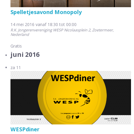
Spelletjesavond Monopoly
14 mei 2016 vanaf 18:30
tot
00:00
R.K. Jongerenvereniging WESP
Nicolaasplein 2, Zoetermeer,
Nederland
Gratis
juni 2016
za
11
WESPdiner