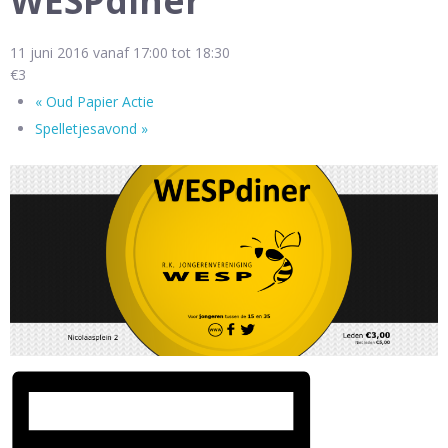
WESPdiner
11 juni 2016 vanaf 17:00
tot
18:30
€3
«
Oud Papier Actie
Spelletjesavond
»