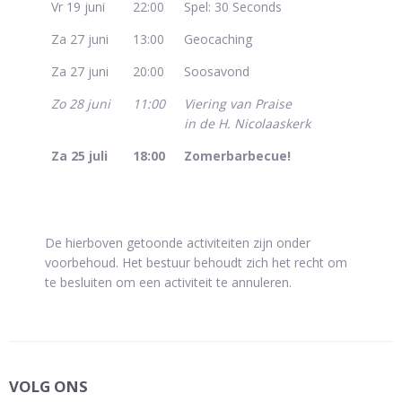
Vr 19 juni
22:00
Spel: 30 Seconds
Za 27 juni
13:00
Geocaching
Za 27 juni
20:00
Soosavond
Zo 28 juni
11:00
Viering van Praise
in de H. Nicolaaskerk
Za 25 juli
18:00
Zomerbarbecue!
De hierboven getoonde activiteiten zijn onder
voorbehoud. Het bestuur behoudt zich het recht om
te besluiten om een activiteit te annuleren.
VOLG ONS