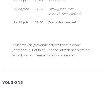
Za 27 juni
20:00
Soosavond
Zo 28 juni
11:00
Viering van Praise
in de H. Nicolaaskerk
Za 25 juli
18:00
Zomerbarbecue!
De hierboven getoonde activiteiten zijn onder
voorbehoud. Het bestuur behoudt zich het recht om
te besluiten om een activiteit te annuleren.
VOLG ONS