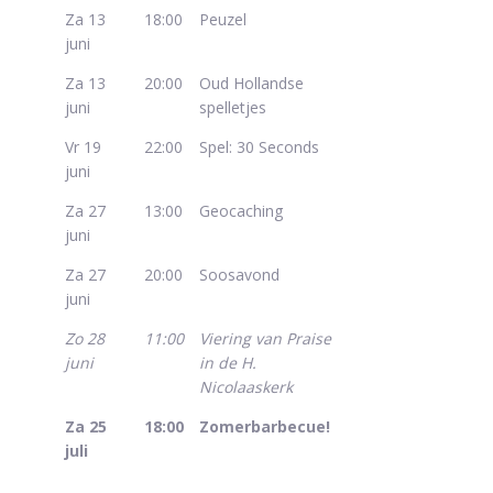
Za 13
18:00
Peuzel
juni
Za 13
20:00
Oud Hollandse
juni
spelletjes
Vr 19
22:00
Spel: 30 Seconds
juni
Za 27
13:00
Geocaching
juni
Za 27
20:00
Soosavond
juni
Zo 28
11:00
Viering van Praise
juni
in de H.
Nicolaaskerk
Za 25
18:00
Zomerbarbecue!
juli