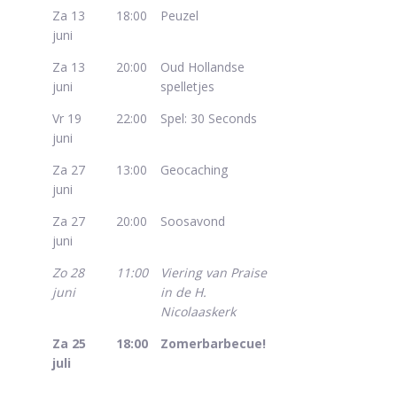
Za 13
18:00
Peuzel
juni
Za 13
20:00
Oud Hollandse
juni
spelletjes
Vr 19
22:00
Spel: 30 Seconds
juni
Za 27
13:00
Geocaching
juni
Za 27
20:00
Soosavond
juni
Zo 28
11:00
Viering van Praise
juni
in de H.
Nicolaaskerk
Za 25
18:00
Zomerbarbecue!
juli