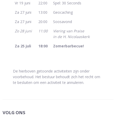
Vr 19 juni
22:00
Spel: 30 Seconds
Za 27 juni
13:00
Geocaching
Za 27 juni
20:00
Soosavond
Zo 28 juni
11:00
Viering van Praise
in de H. Nicolaaskerk
Za 25 juli
18:00
Zomerbarbecue!
De hierboven getoonde activiteiten zijn onder
voorbehoud. Het bestuur behoudt zich het recht om
te besluiten om een activiteit te annuleren.
VOLG ONS