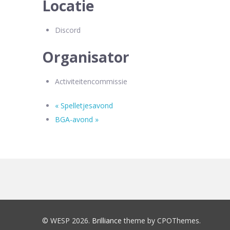
Locatie
Discord
Organisator
Activiteitencommissie
«
Spelletjesavond
BGA-avond
»
© WESP 2026.
Brilliance
theme by CPOThemes.