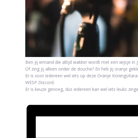
Ben jij iemand die altijd wakker wordt met een wijsje in 
Of zing jij alleen onder de douche? En heb jij oranje gekl
Er is voor iedereen wel iets op deze Oranje KoningsKar
WESP Discord.
Er is keuze genoeg, dus iedereen kan wel iets leuks zing