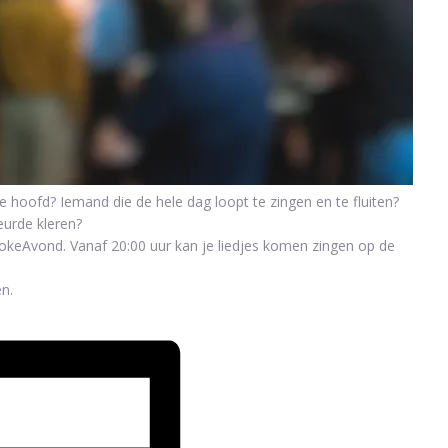
je hoofd? Iemand die de hele dag loopt te zingen en te fluiten?
eurde kleren?
aokeAvond. Vanaf 20:00 uur kan je liedjes komen zingen op de
en.