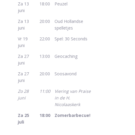
Za 13
18:00
Peuzel
juni
Za 13
20:00
Oud Hollandse
juni
spelletjes
Vr 19
22:00
Spel: 30 Seconds
juni
Za 27
13:00
Geocaching
juni
Za 27
20:00
Soosavond
juni
Zo 28
11:00
Viering van Praise
juni
in de H.
Nicolaaskerk
Za 25
18:00
Zomerbarbecue!
juli