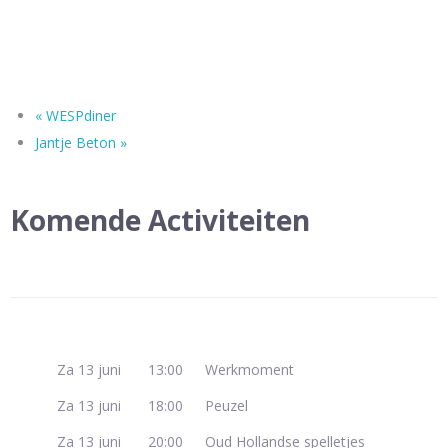
«
WESPdiner
Jantje Beton
»
Komende Activiteiten
Za 13 juni
13:00
Werkmoment
Za 13 juni
18:00
Peuzel
Za 13 juni
20:00
Oud Hollandse spelletjes