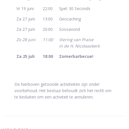
Vr 19 juni
22:00
Spel: 30 Seconds
Za 27 juni
13:00
Geocaching
Za 27 juni
20:00
Soosavond
Zo 28 juni
11:00
Viering van Praise
in de H. Nicolaaskerk
Za 25 juli
18:00
Zomerbarbecue!
De hierboven getoonde activiteiten zijn onder
voorbehoud. Het bestuur behoudt zich het recht om
te besluiten om een activiteit te annuleren.