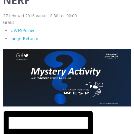
NERF
27 februari 2016 vanaf 18:30
tot
00:00
Gratis
«
WESPdiner
Jantje Beton
»