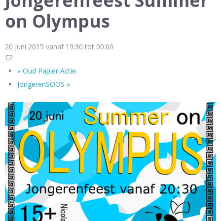
Jongerenfeest Summer
on Olympus
20 juni 2015 vanaf 19:30
tot
00:00
€2
«
Oud Papier Actie
JongerenSOOS
»