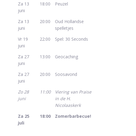
Za 13
18:00
Peuzel
juni
Za 13
20:00
Oud Hollandse
juni
spelletjes
Vr 19
22:00
Spel: 30 Seconds
juni
Za 27
13:00
Geocaching
juni
Za 27
20:00
Soosavond
juni
Zo 28
11:00
Viering van Praise
juni
in de H.
Nicolaaskerk
Za 25
18:00
Zomerbarbecue!
juli