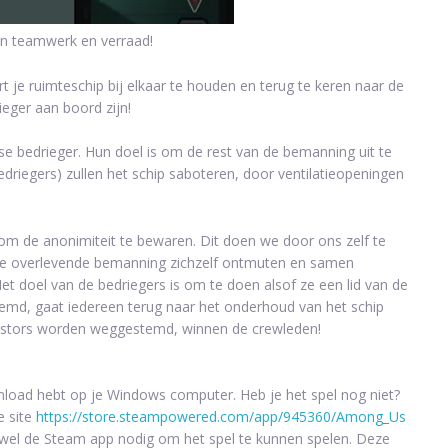
van teamwerk en verraad!
 je ruimteschip bij elkaar te houden en terug te keren naar de
eger aan boord zijn!
e bedrieger. Hun doel is om de rest van de bemanning uit te
driegers) zullen het schip saboteren, door ventilatieopeningen
 om de anonimiteit te bewaren. Dit doen we door ons zelf te
 de overlevende bemanning zichzelf ontmuten en samen
et doel van de bedriegers is om te doen alsof ze een lid van de
emd, gaat iedereen terug naar het onderhoud van het schip
ostors worden weggestemd, winnen de crewleden!
load hebt op je Windows computer. Heb je het spel nog niet?
e site
https://store.steampowered.com/app/945360/Among_Us
g wel de Steam app nodig om het spel te kunnen spelen. Deze