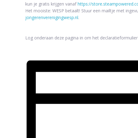
kun je gratis krijgen vanaf
https://store.steampowered.
Het mooiste: WESP betaalt! Stuur een mailtje met ingevu
jongerenverenigingwesp.nl
.
Log onderaan deze pagina in om het declaratieformulie