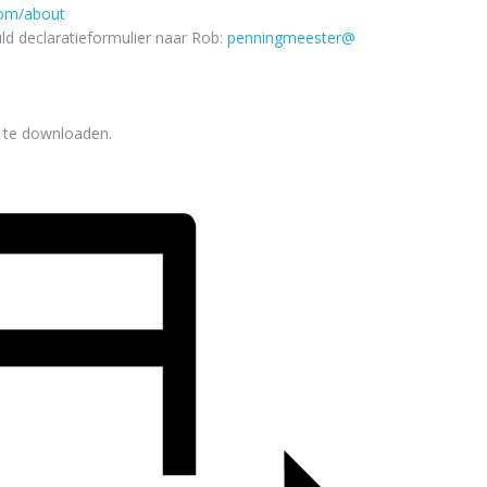
com/about
ld declaratieformulier naar Rob:
penningmeester@
r te downloaden.