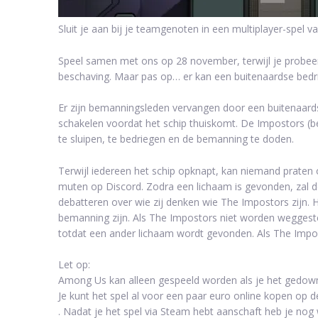
Sluit je aan bij je teamgenoten in een multiplayer-spel 
Speel samen met ons op 28 november, terwijl je probeert
beschaving. Maar pas op… er kan een buitenaardse bedri
Er zijn bemanningsleden vervangen door een buitenaards
schakelen voordat het schip thuiskomt. De Impostors (be
te sluipen, te bedriegen en de bemanning te doden.
Terwijl iedereen het schip opknapt, kan niemand praten
muten op Discord. Zodra een lichaam is gevonden, zal
debatteren over wie zij denken wie The Impostors zijn. H
bemanning zijn. Als The Impostors niet worden weggest
totdat een ander lichaam wordt gevonden. Als The Imp
Let op:
Among Us kan alleen gespeeld worden als je het gedown
Je kunt het spel al voor een paar euro online kopen op d
. Nadat je het spel via Steam hebt aanschaft heb je no