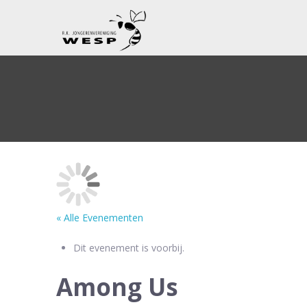
« Alle Evenementen
Dit evenement is voorbij.
Among Us