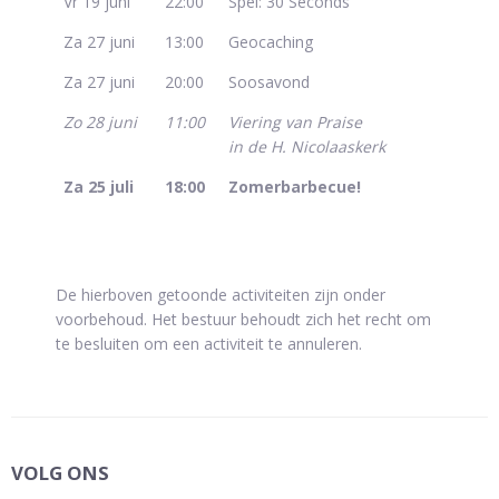
Vr 19 juni
22:00
Spel: 30 Seconds
Za 27 juni
13:00
Geocaching
Za 27 juni
20:00
Soosavond
Zo 28 juni
11:00
Viering van Praise
in de H. Nicolaaskerk
Za 25 juli
18:00
Zomerbarbecue!
De hierboven getoonde activiteiten zijn onder
voorbehoud. Het bestuur behoudt zich het recht om
te besluiten om een activiteit te annuleren.
VOLG ONS