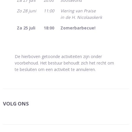
Za 27 juni
20:00
Soosavond
Zo 28 juni
11:00
Viering van Praise
in de H. Nicolaaskerk
Za 25 juli
18:00
Zomerbarbecue!
De hierboven getoonde activiteiten zijn onder
voorbehoud. Het bestuur behoudt zich het recht om
te besluiten om een activiteit te annuleren.
VOLG ONS