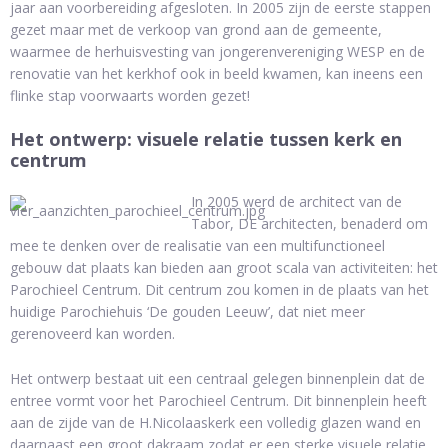
jaar aan voorbereiding afgesloten. In 2005 zijn de eerste stappen
gezet maar met de verkoop van grond aan de gemeente,
waarmee de herhuisvesting van jongerenvereniging WESP en de
renovatie van het kerkhof ook in beeld kwamen, kan ineens een
flinke stap voorwaarts worden gezet!
Het ontwerp: visuele relatie tussen kerk en
centrum
In 2005 werd de architect van de
Tabor, DE architecten, benaderd om
mee te denken over de realisatie van een multifunctioneel
gebouw dat plaats kan bieden aan groot scala van activiteiten: het
Parochieel Centrum. Dit centrum zou komen in de plaats van het
huidige Parochiehuis ‘De gouden Leeuw’, dat niet meer
gerenoveerd kan worden.
Het ontwerp bestaat uit een centraal gelegen binnenplein dat de
entree vormt voor het Parochieel Centrum. Dit binnenplein heeft
aan de zijde van de H.Nicolaaskerk een volledig glazen wand en
daarnaast een groot dakraam zodat er een sterke visuele relatie