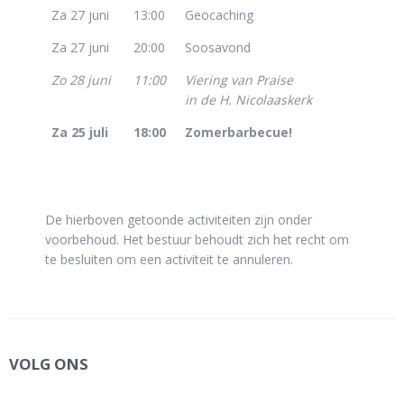
Za 27 juni
13:00
Geocaching
Za 27 juni
20:00
Soosavond
Zo 28 juni
11:00
Viering van Praise
in de H. Nicolaaskerk
Za 25 juli
18:00
Zomerbarbecue!
De hierboven getoonde activiteiten zijn onder
voorbehoud. Het bestuur behoudt zich het recht om
te besluiten om een activiteit te annuleren.
VOLG ONS