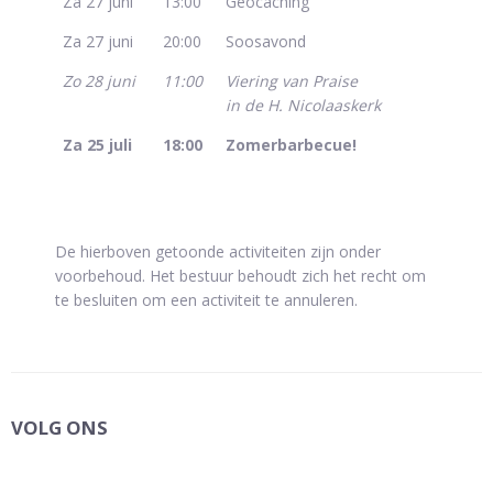
Za 27 juni
13:00
Geocaching
Za 27 juni
20:00
Soosavond
Zo 28 juni
11:00
Viering van Praise
in de H. Nicolaaskerk
Za 25 juli
18:00
Zomerbarbecue!
De hierboven getoonde activiteiten zijn onder
voorbehoud. Het bestuur behoudt zich het recht om
te besluiten om een activiteit te annuleren.
VOLG ONS