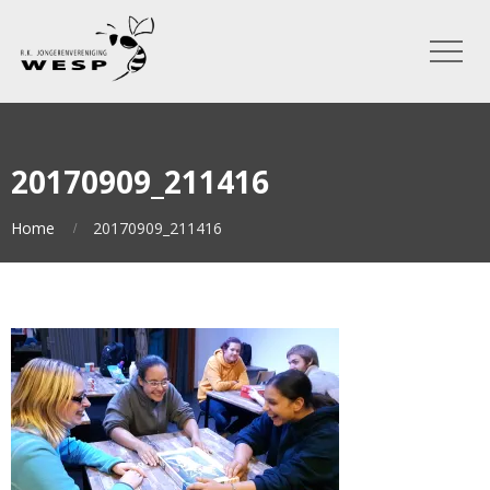
20170909_211416
Home
20170909_211416