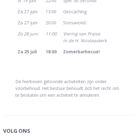
Vr 19 juni
22:00
Spel: 30 Seconds
Za 27 juni
13:00
Geocaching
Za 27 juni
20:00
Soosavond
Zo 28 juni
11:00
Viering van Praise
in de H. Nicolaaskerk
Za 25 juli
18:00
Zomerbarbecue!
De hierboven getoonde activiteiten zijn onder
voorbehoud. Het bestuur behoudt zich het recht om
te besluiten om een activiteit te annuleren.
VOLG ONS